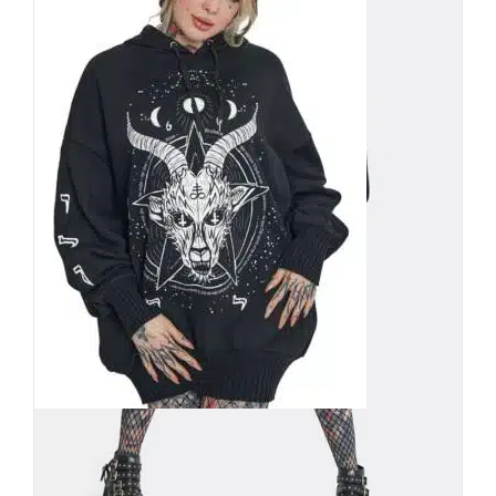
Jawbreaker Hoody Baphomet
59,90
€