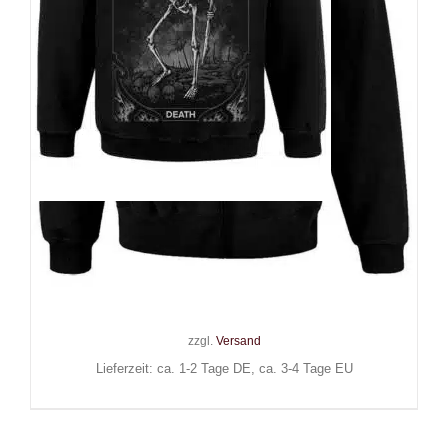
Hysteria Ink Zip-Hoody Tarot
Death
59,90
€
Inkl. MwSt.
zzgl.
Versand
Lieferzeit: ca. 1-2 Tage DE, ca. 3-4 Tage EU