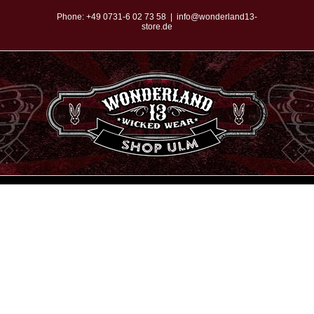
Zum
Phone:
+49 0731-6 02 73 58
|
info@wonderland13-
store.de
Inhalt
springen