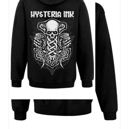
Hysteria Ink Zip-Hoody Mjolnir
Skull
59,90
€