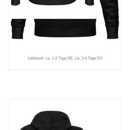
Easure Zip-Hoody Demon Nun
64,90
€
Inkl. MwSt.
zzgl.
Versand
Lieferzeit: ca. 1-2 Tage DE, ca. 3-4 Tage EU