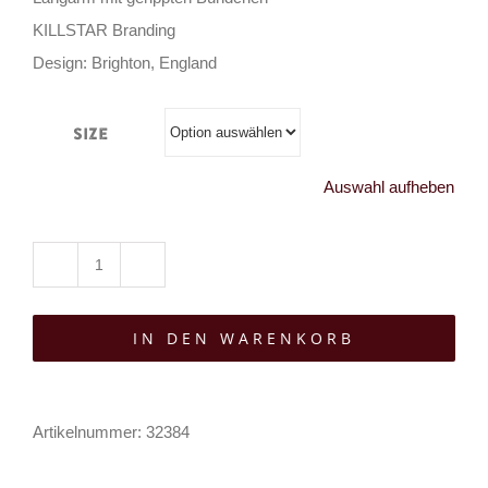
KILLSTAR Branding
Design: Brighton, England
Size
Auswahl aufheben
Killstar
&
IN DEN WARENKORB
Motionless
in
White
Artikelnummer:
32384
Kapuzenpullover
Pitch