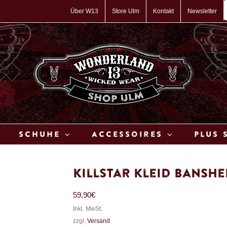
P
s
Über W13
Store Ulm
Kontakt
Newsletter
Schuhe
Accessoires
Plus 
Killstar Kleid Bansh
59,90
€
Inkl. MwSt.
zzgl.
Versand