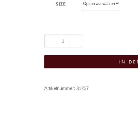
Size
Killstar
Kleid
IN D
Banshees
Echo
Menge
Artikelnummer:
31227