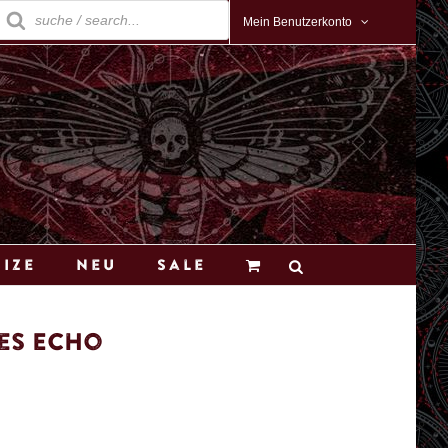
roducts
earch
Mein Benutzerkonto
Size
Neu
Sale
ees Echo