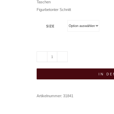
Taschen
Figurbetonter Schnitt
Size
Killstar
Mantel
IN D
Shadowborne
Menge
Artikelnummer:
31841