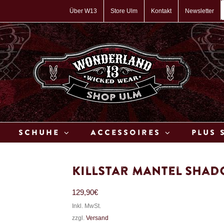
P
s
Über W13
Store Ulm
Kontakt
Newsletter
Schuhe
Accessoires
Plus 
Killstar Mantel Sha
129,90
€
Inkl. MwSt.
zzgl.
Versand