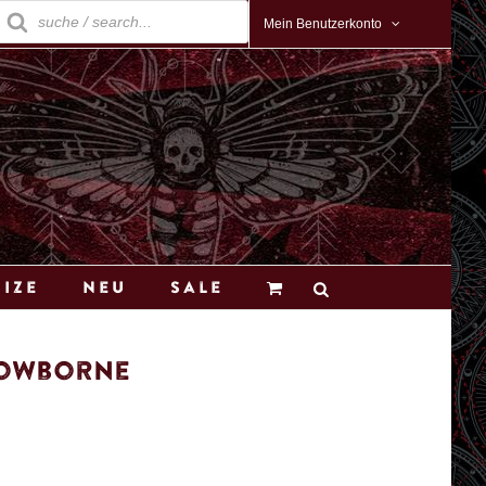
roducts
earch
Mein Benutzerkonto
Size
Neu
Sale
dowborne