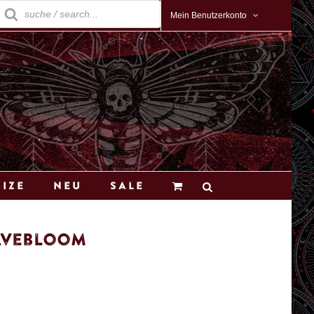
roducts
earch
Mein Benutzerkonto
Size
Neu
Sale
ravebloom