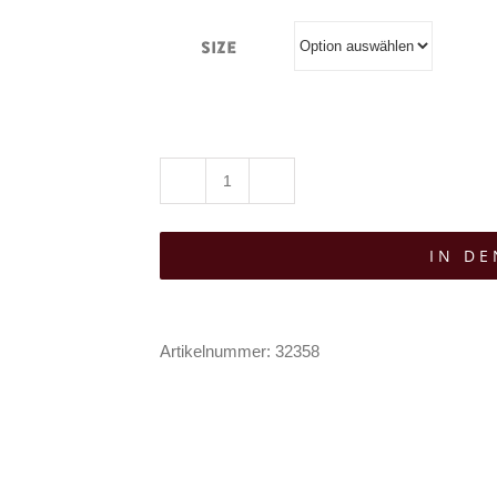
Size
Killstar
Pullover
IN D
Gravebloom
Menge
Artikelnummer:
32358