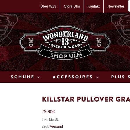
P
s
Über W13
Store Ulm
Kontakt
Newsletter
Schuhe
Accessoires
Plus 
Killstar Pullover G
79,90
€
Inkl. MwSt.
zzgl.
Versand