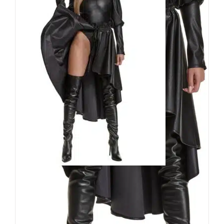
Demoniq Rock Barbara
89,90
€
Inkl. MwSt.
zzgl.
Versand