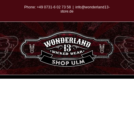
Zum
Phone:
+49 0731-6 02 73 58
|
info@wonderland13-
store.de
Inhalt
springen