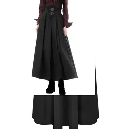
Dark in Love Rock Kera
99,90
€
Inkl. MwSt.
zzgl.
Versand