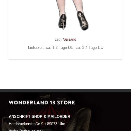
Queen of Darkness Rock
Gothic Diva
75,00
€
Inkl. MwSt.
zzgl.
Versand
Lieferzeit: ca. 1-2 Tage DE, ca. 3-4 Tage EU
WONDERLAND 13 STORE
ANSCHRIFT SHOP & MAILORDER
Herdbruckerstraße 9 • 89073 Ulm