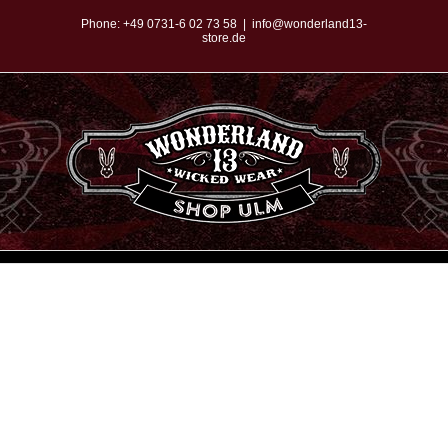
Zum
Phone:
+49 0731-6 02 73 58
|
info@wonderland13-
store.de
Inhalt
springen