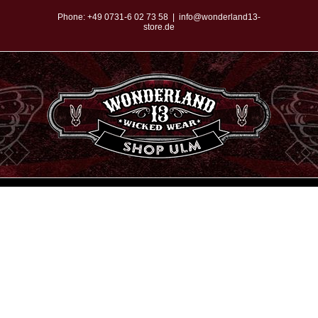
Zum
Phone:
+49 0731-6 02 73 58
|
info@wonderland13-
store.de
Inhalt
springen