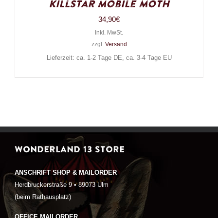
Killstar Mobile Moth
34,90
€
Inkl. MwSt.
zzgl.
Versand
Lieferzeit: ca. 1-2 Tage DE, ca. 3-4 Tage EU
WONDERLAND 13 STORE
ANSCHRIFT SHOP & MAILORDER
Herdbruckerstraße 9 • 89073 Ulm
(beim Rathausplatz)
OFFICE MAILORDER