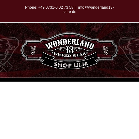
Zum
Phone:
+49 0731-6 02 73 58
|
info@wonderland13-
store.de
Inhalt
springen