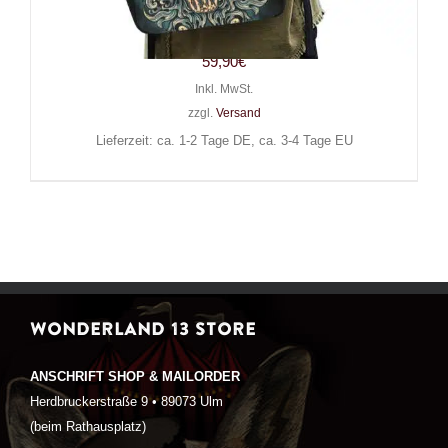
Owl
59,90
€
Inkl. MwSt.
zzgl.
Versand
Lieferzeit: ca. 1-2 Tage DE, ca. 3-4 Tage EU
WONDERLAND 13 STORE
ANSCHRIFT SHOP & MAILORDER
Herdbruckerstraße 9 • 89073 Ulm
(beim Rathausplatz)