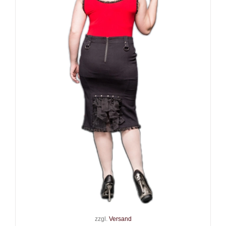
Queen of Darkness Rock
Gothic Diva
75,00
€
Inkl. MwSt.
zzgl.
Versand