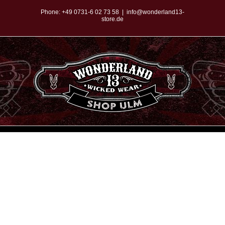
Zum
Phone:
+49 0731-6 02 73 58
|
info@wonderland13-
store.de
Inhalt
springen