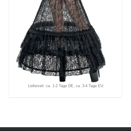
Sinister Rock Heilica
119,90
€
Inkl. MwSt.
zzgl.
Versand
Lieferzeit: ca. 1-2 Tage DE, ca. 3-4 Tage EU