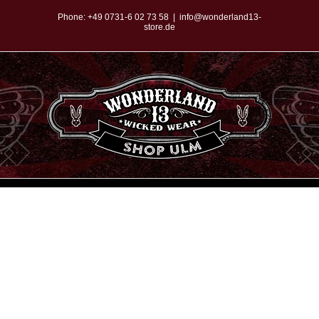
Zum
Phone:
+49 0731-6 02 73 58
|
info@wonderland13-
store.de
Inhalt
springen