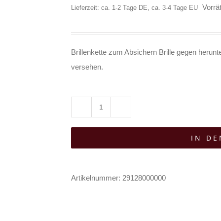
Vorrät
Lieferzeit: ca. 1-2 Tage DE, ca. 3-4 Tage EU
Brillenkette zum Absichern Brille gegen herunte
versehen.
Mad
Moonshine
IN D
Brillenkette
Plain
Menge
Artikelnummer:
29128000000