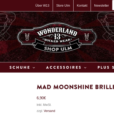
P
s
Über W13
Store Ulm
Kontakt
Newsletter
Schuhe
Accessoires
Plus 
Mad Moonshine Brille
6,90
€
Inkl. MwSt.
zzgl.
Versand