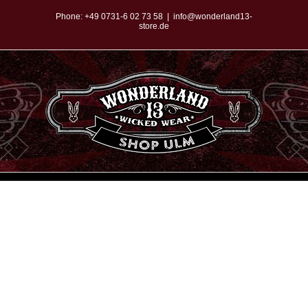
Zum
Phone:
+49 0731-6 02 73 58
|
info@wonderland13-
store.de
Inhalt
springen