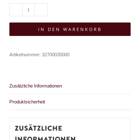
Mad
Moonshine
IN DEN WARENKORB
Brosche
Elarith
Nocturne
Artikelnummer:
32700035000
Heart
Menge
Zusätzliche Informationen
Produktsicherheit
Zusätzliche
Informationen