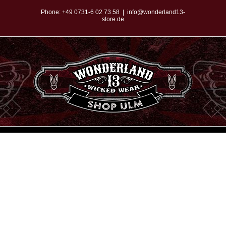
Zum
Phone:
+49 0731-6 02 73 58
|
info@wonderland13-
store.de
Inhalt
springen