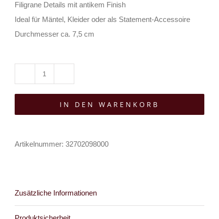
Filigrane Details mit antikem Finish
Ideal für Mäntel, Kleider oder als Statement-Accessoire
Durchmesser ca. 7,5 cm
Mad
Moonshine
IN DEN WARENKORB
Brosche
Nyveria
Nocturne
Artikelnummer:
32702098000
Bloom
Menge
Zusätzliche Informationen
Produktsicherheit