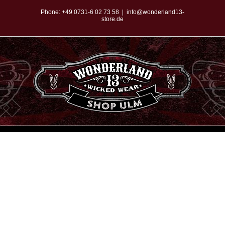
Zum
Phone:
+49 0731-6 02 73 58
|
info@wonderland13-
store.de
Inhalt
springen