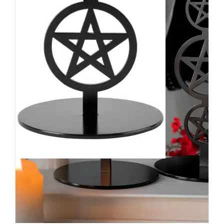
Killstar Kerzenständer
Pentagram Small
34,90
€
Inkl. MwSt.