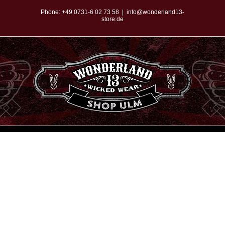
Zum
Phone:
+49 0731-6 02 73 58
|
info@wonderland13-
store.de
Inhalt
springen