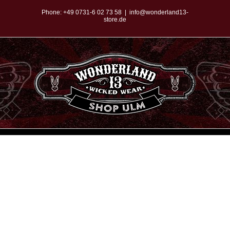
Zum
Phone:
+49 0731-6 02 73 58
|
info@wonderland13-
store.de
Inhalt
springen