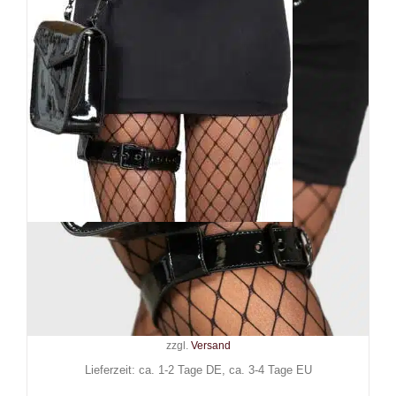
Killstar Gürtel mit Tasche
Renwicks Craw
49,90
€
Inkl. MwSt.
zzgl.
Versand
Lieferzeit: ca. 1-2 Tage DE, ca. 3-4 Tage EU