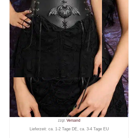
Mad Moonshine Miedergürtel
Creepy Pumpkin
24,90
€
Inkl. MwSt.
zzgl.
Versand
Lieferzeit: ca. 1-2 Tage DE, ca. 3-4 Tage EU