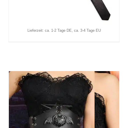
18,90
€
Inkl. MwSt.
zzgl.
Versand
Lieferzeit: ca. 1-2 Tage DE, ca. 3-4 Tage EU