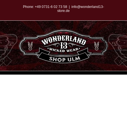
Zum
Phone:
+49 0731-6 02 73 58
|
info@wonderland13-
store.de
Inhalt
springen