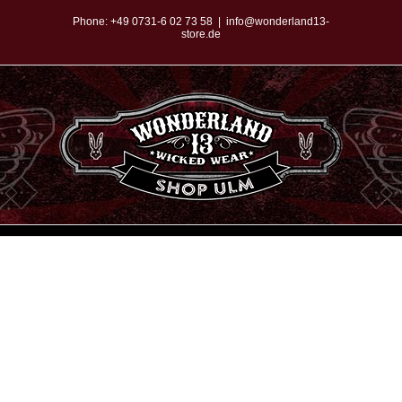
Zum
Phone:
+49 0731-6 02 73 58
|
info@wonderland13-
store.de
Inhalt
springen