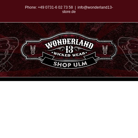
Zum
Phone:
+49 0731-6 02 73 58
|
info@wonderland13-
store.de
Inhalt
springen