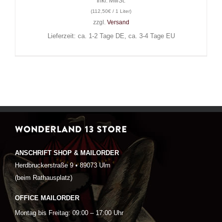
Inkl. MwSt.
(
112,50
€
/ 1 Liter)
zzgl.
Versand
Lieferzeit: ca. 1-2 Tage DE, ca. 3-4 Tage EU
WONDERLAND 13 STORE
ANSCHRIFT SHOP & MAILORDER
Herdbruckerstraße 9 • 89073 Ulm
(beim Rathausplatz)
OFFICE MAILORDER
Montag bis Freitag: 09:00 – 17:00 Uhr