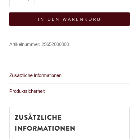
Mad
Moonshine
IN DEN WARENKORB
Haarklammer
Hand
of
Artikelnummer:
29652000000
Death
Menge
Zusätzliche Informationen
Produktsicherheit
Zusätzliche
Informationen