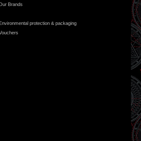
Our Brands
Environmental protection & packaging
Vouchers