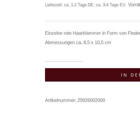
Vorrät
Lieferzeit: ca. 1-2 Tage DE, ca. 3-4 Tage EU
Einzelne rote Haarklammer in Form von Fleder
Abmessungen ca. 8,5 x 10,5 cm
Mad
IN D
Moonshine
Haarklammer
Matte
Artikelnummer:
29926002000
Bat
Wings
Menge