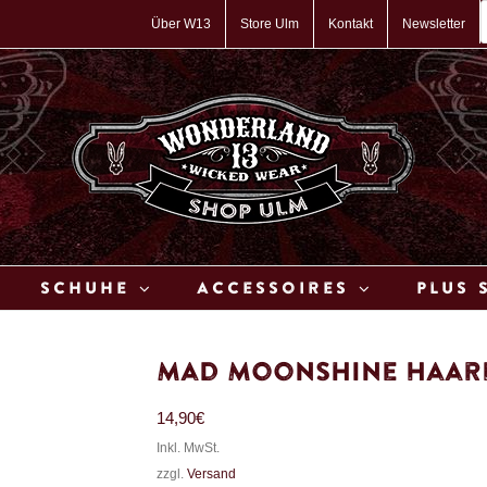
P
s
Über W13
Store Ulm
Kontakt
Newsletter
Schuhe
Accessoires
Plus 
Mad Moonshine Haark
14,90
€
Inkl. MwSt.
zzgl.
Versand