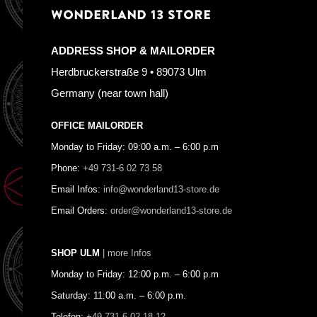
WONDERLAND 13 STORE
ADDRESS SHOP & MAILORDER
Herdbruckerstraße 9 • 89073 Ulm
Germany (near town hall)
OFFICE MAILORDER
Monday to Friday: 09:00 a.m. – 6:00 p.m
Phone:
+49 731-6 02 73 58
Email Infos:
info@wonderland13-store.de
Email Orders:
order@wonderland13-store.de
SHOP ULM
| more Infos
Monday to Friday: 12:00 p.m. – 6:00 p.m
Saturday: 11:00 a.m. – 6:00 p.m.
Telefon:
+49 731-6 02 18 12