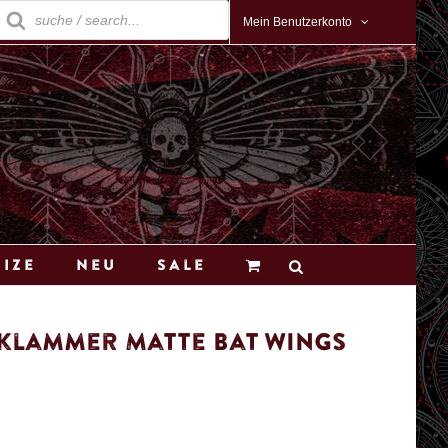
roducts
earch
Mein Benutzerkonto
Size
Neu
Sale
lammer Matte Bat Wings