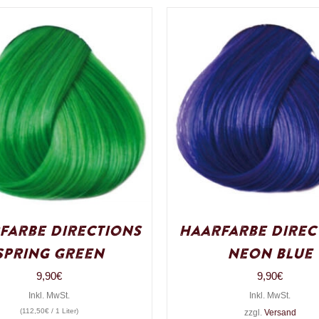
farbe Directions
Haarfarbe Direc
Spring Green
Neon Blue
9,90
€
9,90
€
Inkl. MwSt.
Inkl. MwSt.
(
112,50
€
/ 1 Liter)
zzgl.
Versand