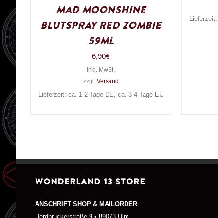
Mad Moonshine
Lieferzeit
Blutspray Red Zombie
59ml
6,90
€
Inkl. MwSt.
zzgl.
Versand
Lieferzeit: ca. 1-2 Tage DE, ca. 3-4 Tage EU
WONDERLAND 13 STORE
ANSCHRIFT SHOP & MAILORDER
Herdbruckerstraße 9 • 89073 Ulm