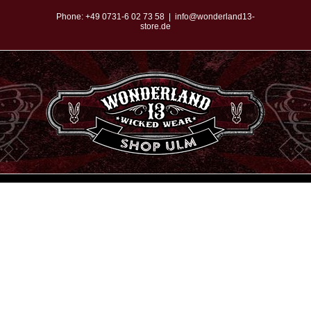
Zum
Phone:
+49 0731-6 02 73 58
|
info@wonderland13-
store.de
Inhalt
springen