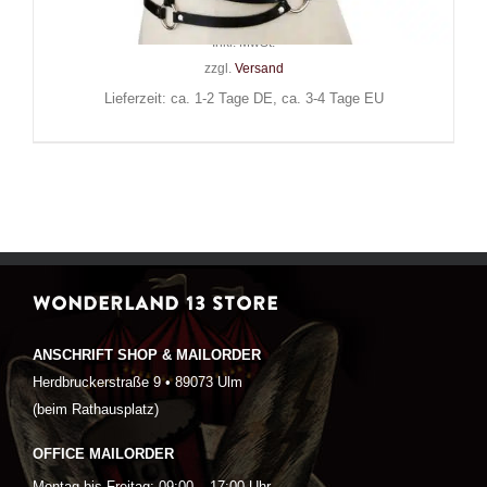
24,90
€
Inkl. MwSt.
zzgl.
Versand
Lieferzeit: ca. 1-2 Tage DE, ca. 3-4 Tage EU
WONDERLAND 13 STORE
ANSCHRIFT SHOP & MAILORDER
Herdbruckerstraße 9 • 89073 Ulm
(beim Rathausplatz)
OFFICE MAILORDER