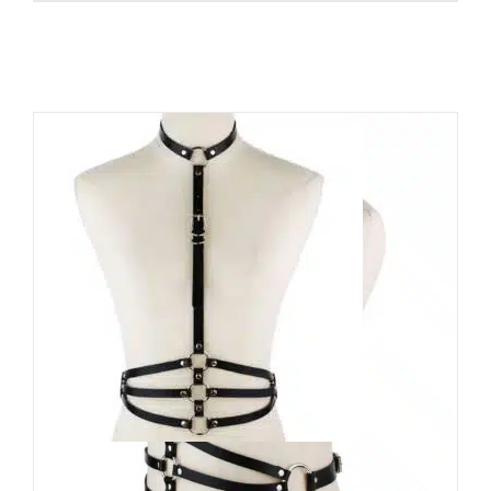
Moon Attic Harness Hollybell