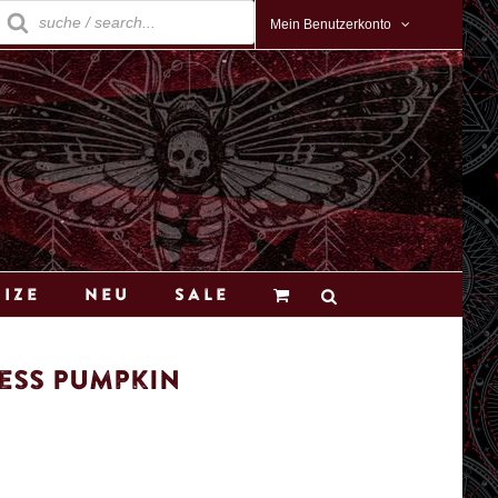
roducts
earch
Mein Benutzerkonto
Size
Neu
Sale
ess Pumpkin