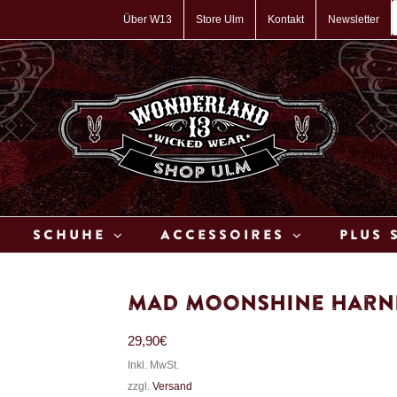
P
s
Über W13
Store Ulm
Kontakt
Newsletter
Schuhe
Accessoires
Plus 
Mad Moonshine Harn
29,90
€
Inkl. MwSt.
zzgl.
Versand