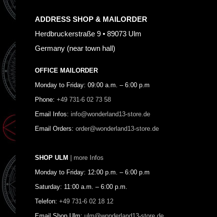
ADDRESS SHOP & MAILORDER
Herdbruckerstraße 9 • 89073 Ulm
Germany (near town hall)
OFFICE MAILORDER
Monday to Friday: 09:00 a.m. – 6:00 p.m
Phone:
+49 731-6 02 73 58
Email Infos:
info@wonderland13-store.de
Email Orders:
order@wonderland13-store.de
SHOP ULM
| more Infos
Monday to Friday: 12:00 p.m. – 6:00 p.m
Saturday: 11:00 a.m. – 6:00 p.m.
Telefon:
+49 731-6 02 18 12
Email Shop Ulm:
ulm@wonderland13-store.de