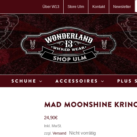
P
s
Über W13
Store Ulm
Kontakt
Newsletter
Schuhe
Accessoires
Plus 
Mad Moonshine Krino
24,90
€
Inkl. MwSt.
Nicht vorrätig
zzgl.
Versand