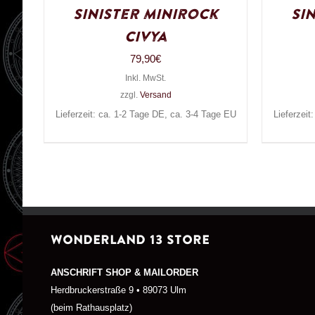
Sinister Minirock
Si
Civya
79,90
€
Inkl. MwSt.
zzgl.
Versand
Lieferzeit: ca. 1-2 Tage DE, ca. 3-4 Tage EU
Lieferzeit
WONDERLAND 13 STORE
ANSCHRIFT SHOP & MAILORDER
Herdbruckerstraße 9 • 89073 Ulm
(beim Rathausplatz)