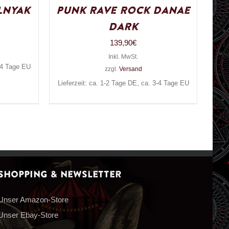
lnyak
Punk Rave Rock Danae
Dark
139,90
€
Inkl. MwSt.
3-4 Tage EU
zzgl.
Versand
Lieferzeit: ca. 1-2 Tage DE, ca. 3-4 Tage EU
Shopping & Newsletter
Unser Amazon-Store
Unser Ebay-Store