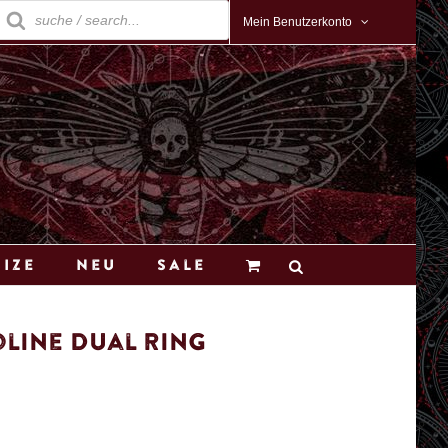
roducts
earch
Mein Benutzerkonto
Size
Neu
Sale
line Dual Ring