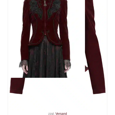
Devil Fashion Jacke Vampires
Desire
139,90
€
Inkl. MwSt.
zzgl.
Versand