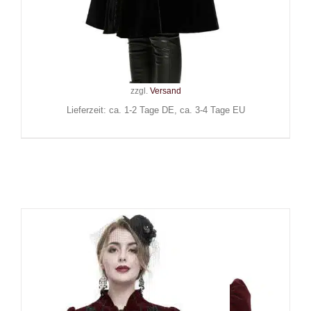
Punk Rave Mantel Lady
MacBeth
189,90
€
Inkl. MwSt.
zzgl.
Versand
Lieferzeit: ca. 1-2 Tage DE, ca. 3-4 Tage EU