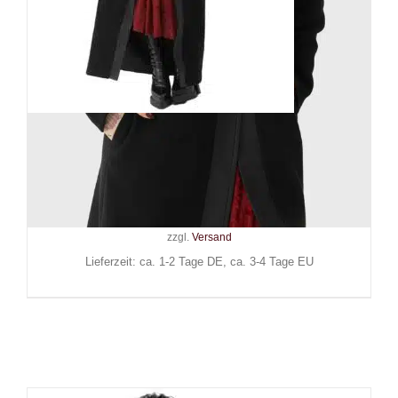
Killstar Mantel Mercurian
Orbit
149,90
€
Inkl. MwSt.
zzgl.
Versand
Lieferzeit: ca. 1-2 Tage DE, ca. 3-4 Tage EU