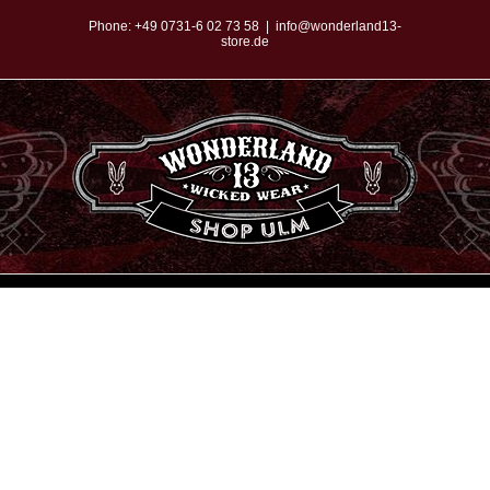
Zum
Phone:
+49 0731-6 02 73 58
|
info@wonderland13-
store.de
Inhalt
springen