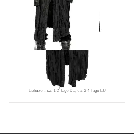
Punk Rave Mantel Tremors
129,90
€
Inkl. MwSt.
zzgl.
Versand
Lieferzeit: ca. 1-2 Tage DE, ca. 3-4 Tage EU