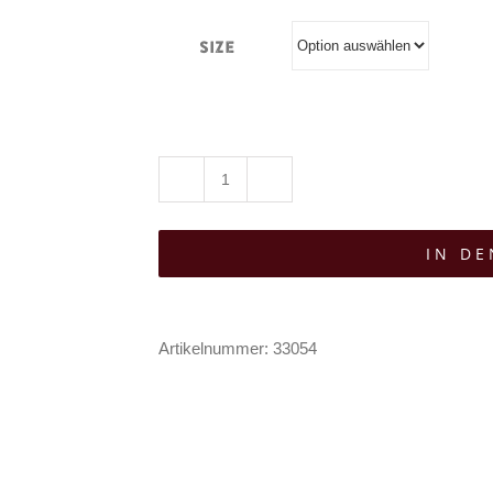
Size
Hell
Bunny
IN D
Pullover
Russula
Menge
Artikelnummer:
33054