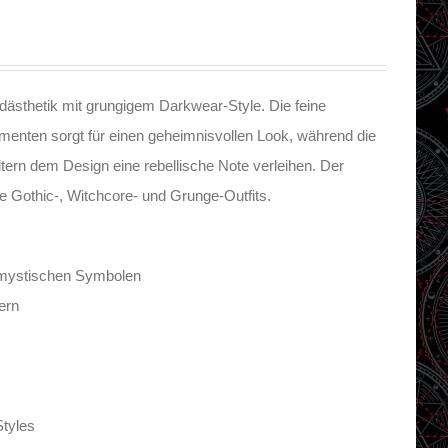
dästhetik mit grungigem Darkwear-Style. Die feine
menten sorgt für einen geheimnisvollen Look, während die
ern dem Design eine rebellische Note verleihen. Der
te Gothic-, Witchcore- und Grunge-Outfits.
d mystischen Symbolen
ern
Styles