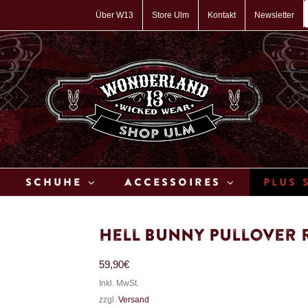
P
s
Über W13
Store Ulm
Kontakt
Newsletter
Schuhe
Accessoires
Plus 
Hell Bunny Pullover 
59,90
€
Inkl. MwSt.
zzgl.
Versand