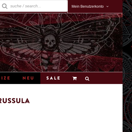
roducts
earch
Mein Benutzerkonto
Size
Neu
Sale
Russula