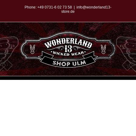
Zum
Phone:
+49 0731-6 02 73 58
|
info@wonderland13-
store.de
Inhalt
springen