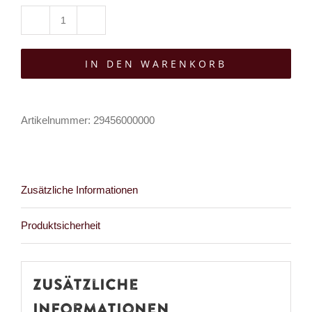
Mad
Moonshine
IN DEN WARENKORB
Schlüsselanhänger
Cat
Life
Artikelnummer:
29456000000
I
Menge
Zusätzliche Informationen
Produktsicherheit
Zusätzliche
Informationen