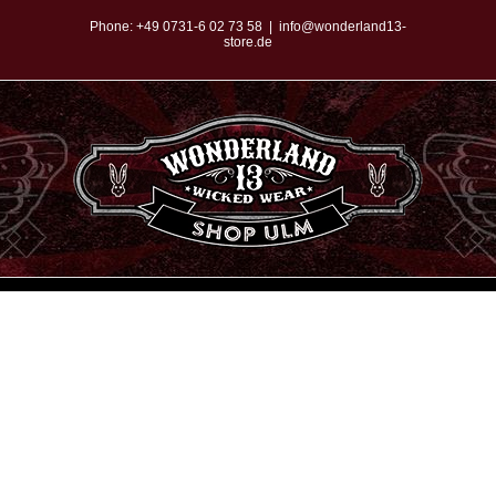
Zum
Phone:
+49 0731-6 02 73 58
|
info@wonderland13-
store.de
Inhalt
springen