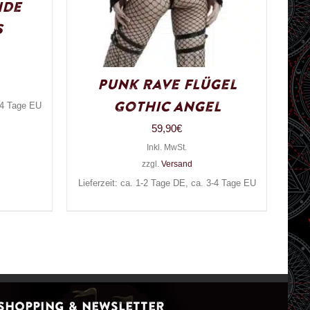
nde
s
Punk Rave Flügel
Gothic Angel
3-4 Tage EU
59,90
€
Inkl. MwSt.
zzgl.
Versand
Lieferzeit: ca. 1-2 Tage DE, ca. 3-4 Tage EU
Shopping & Newsletter