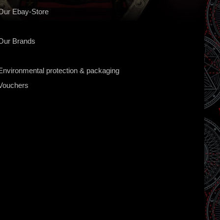
Our Ebay-Store
Our Brands
Environmental protection & packaging
Vouchers