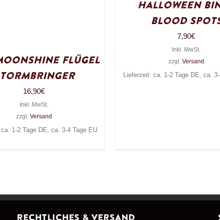
Halloween Bi
Blood Spot
7,90
€
Inkl. MwSt.
Moonshine Flügel
zzgl.
Versand
Stormbringer
Lieferzeit: ca. 1-2 Tage DE, ca. 
16,90
€
Inkl. MwSt.
zzgl.
Versand
: ca. 1-2 Tage DE, ca. 3-4 Tage EU
Rechtliches & Versand