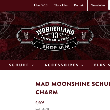
P
s
Über W13
Store Ulm
Kontakt
Newsletter
Schuhe
Accessoires
Plus 
Mad Moonshine Schu
Charm
9,90
€
Inkl. MwSt.