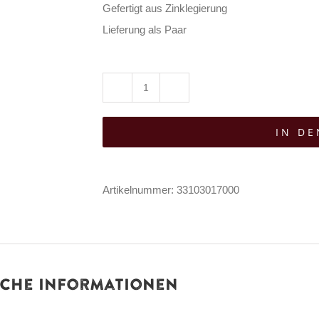
Gefertigt aus Zinklegierung
Lieferung als Paar
Mad
Moonshine
IN D
Schuhanhänger
Sacred
Heart
Artikelnummer:
33103017000
Charm
Menge
iche Informationen