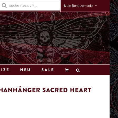
roducts
earch
Mein Benutzerkonto
Size
Neu
Sale
hanhänger Sacred Heart