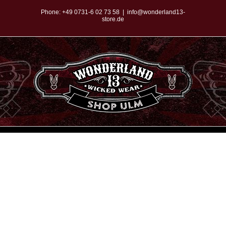
Zum
Phone:
+49 0731-6 02 73 58
|
info@wonderland13-
store.de
Inhalt
springen