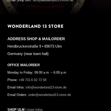
Email Shop Ulm:
ulm@wonderland13-store.de
WONDERLAND 13 STORE
ADDRESS SHOP & MAILORDER
Herdbruckerstraße 9 • 89073 Ulm
Germany (near town hall)
OFFICE MAILORDER
Monday to Friday: 09:00 a.m. – 6:00 p.m
Phone:
+49 731-6 02 73 58
Email Infos:
info@wonderland13-store.de
Email Orders:
order@wonderland13-store.de
SHOP ULM
| more Infos