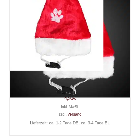
Mad Moonshine Mütze Santa
Dog (für Haustiere)
4,90
€
Inkl. MwSt.
zzgl.
Versand
Lieferzeit: ca. 1-2 Tage DE, ca. 3-4 Tage EU