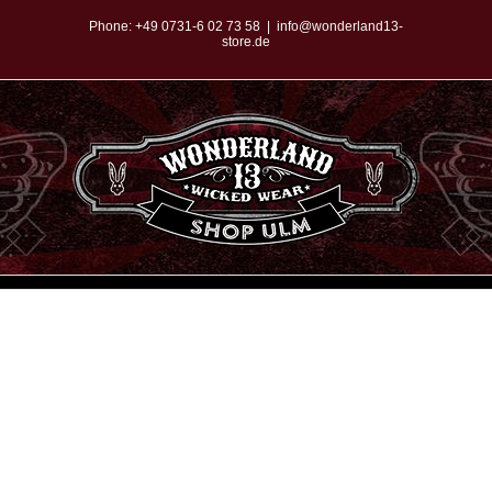
Zum
Phone:
+49 0731-6 02 73 58
|
info@wonderland13-
store.de
Inhalt
springen