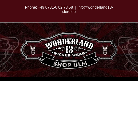
Zum
Phone:
+49 0731-6 02 73 58
|
info@wonderland13-
store.de
Inhalt
springen