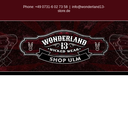
Zum
Phone:
+49 0731-6 02 73 58
|
info@wonderland13-
store.de
Inhalt
springen