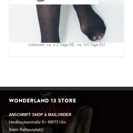
Moon Attic Strumpfhose Moon
14,90
€
Inkl. MwSt.
zzgl.
Versand
Lieferzeit: ca. 1-2 Tage DE, ca. 3-4 Tage EU
WONDERLAND 13 STORE
ANSCHRIFT SHOP & MAILORDER
Herdbruckerstraße 9 • 89073 Ulm
(beim Rathausplatz)