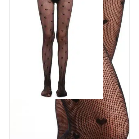
Erogance Strumpfhose Bats
9,90
€
Inkl. MwSt.
zzgl.
Versand