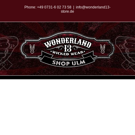
Zum
Phone:
+49 0731-6 02 73 58
|
info@wonderland13-
store.de
Inhalt
springen