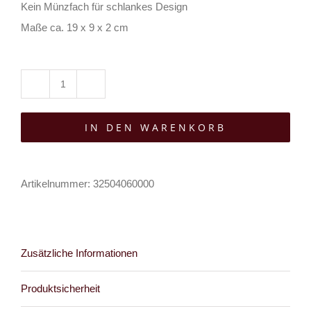
Kein Münzfach für schlankes Design
Maße ca. 19 x 9 x 2 cm
Moon
Attic
IN DEN WARENKORB
Geldbörse
Nightflight
Bat
Artikelnummer:
32504060000
Menge
Zusätzliche Informationen
Produktsicherheit