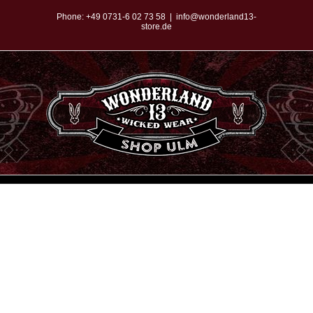
Zum
Phone:
+49 0731-6 02 73 58
|
info@wonderland13-
store.de
Inhalt
springen