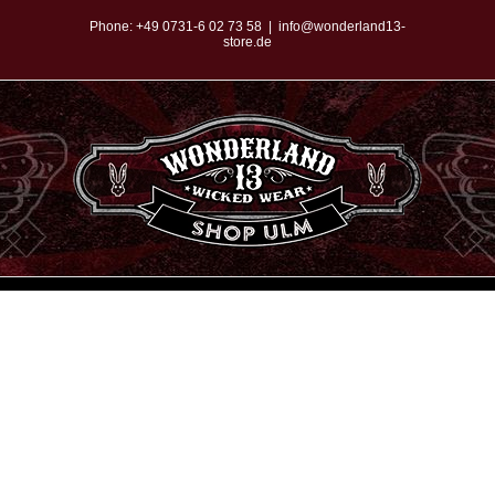
Zum
Phone:
+49 0731-6 02 73 58
|
info@wonderland13-
store.de
Inhalt
springen