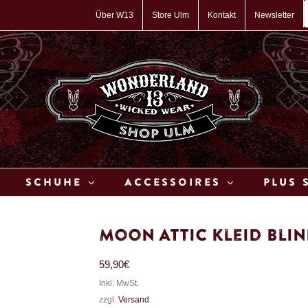
P
s
Über W13
Store Ulm
Kontakt
Newsletter
Schuhe
Accessoires
Plus 
Moon Attic Kleid Blin
59,90
€
Inkl. MwSt.
zzgl.
Versand