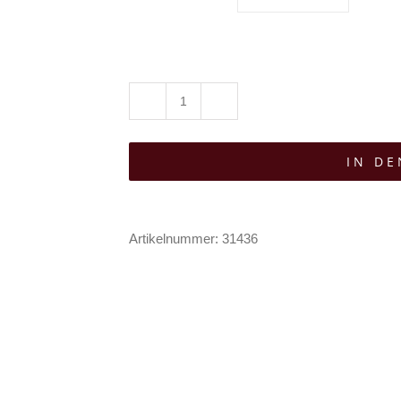
Moon
Attic
IN D
Kleid
Blind
Reverie
Artikelnummer:
31436
Menge