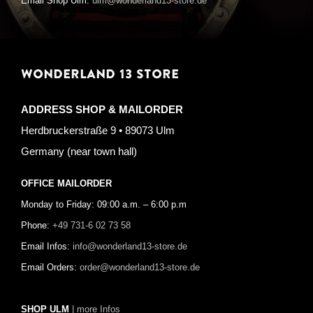
Email Shop Ulm:
ulm@wonderland13-store.de
WONDERLAND 13 STORE
ADDRESS SHOP & MAILORDER
Herdbruckerstraße 9 • 89073 Ulm
Germany (near town hall)
OFFICE MAILORDER
Monday to Friday: 09:00 a.m. – 6:00 p.m
Phone:
+49 731-6 02 73 58
Email Infos:
info@wonderland13-store.de
Email Orders:
order@wonderland13-store.de
SHOP ULM
| more Infos