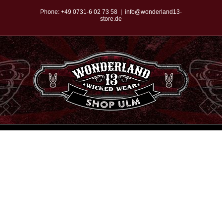
Zum
Phone:
+49 0731-6 02 73 58
|
info@wonderland13-
store.de
Inhalt
springen