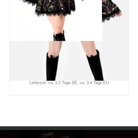
Restyle Minikleid Wilderwood
109,90
€
Inkl. MwSt.
zzgl.
Versand
Lieferzeit: ca. 1-2 Tage DE, ca. 3-4 Tage EU