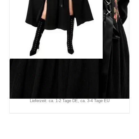
Restyle Kleid Poisoned Petal
129,90
€
Inkl. MwSt.
zzgl.
Versand
Lieferzeit: ca. 1-2 Tage DE, ca. 3-4 Tage EU