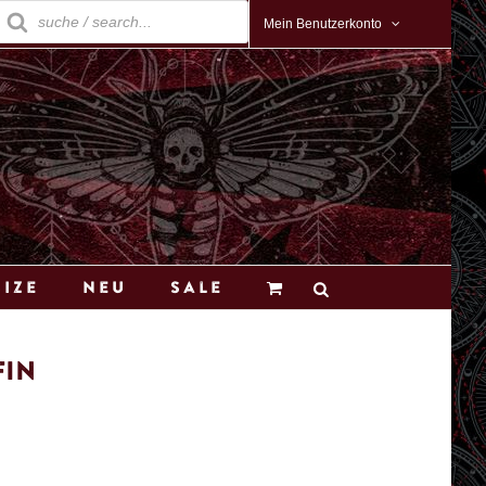
roducts
earch
Mein Benutzerkonto
Size
Neu
Sale
fin