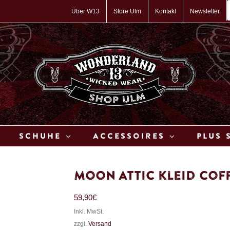
P
s
Über W13
Store Ulm
Kontakt
Newsletter
Schuhe
Accessoires
Plus 
Moon Attic Kleid Cof
59,90
€
Inkl. MwSt.
zzgl.
Versand