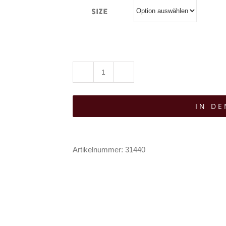
Size
Moon
Attic
IN D
Kleid
Coffin
Menge
Artikelnummer:
31440