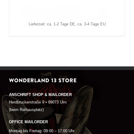
59,90
€
Inkl. MwSt.
zzgl.
Versand
Lieferzeit: ca. 1-2 Tage DE, ca. 3-4 Tage EU
WONDERLAND 13 STORE
ANSCHRIFT SHOP & MAILORDER
Herdbruckerstraße 9 • 89073 Ulm
(beim Rathausplatz)
OFFICE MAILORDER
Montag bis Freitag: 09:00 – 17:00 Uhr