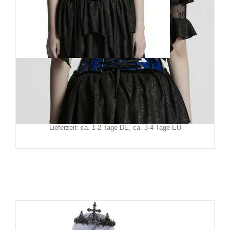
Punk Rave Korsett Daredoll
109,90
€
Inkl. MwSt.
zzgl.
Versand
Lieferzeit: ca. 1-2 Tage DE, ca. 3-4 Tage EU