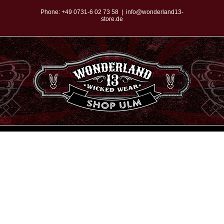
Zum
Phone:
+49 0731-6 02 73 58
|
info@wonderland13-
store.de
Inhalt
springen