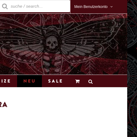
roducts
earch
Mein Benutzerkonto
Size
Neu
Sale
ra