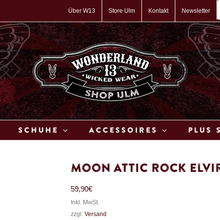
P
s
Über W13
Store Ulm
Kontakt
Newsletter
Schuhe
Accessoires
Plus 
Moon Attic Rock Elvi
59,90
€
Inkl. MwSt.
zzgl.
Versand