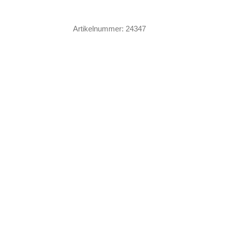
Elvira
Menge
Artikelnummer:
24347