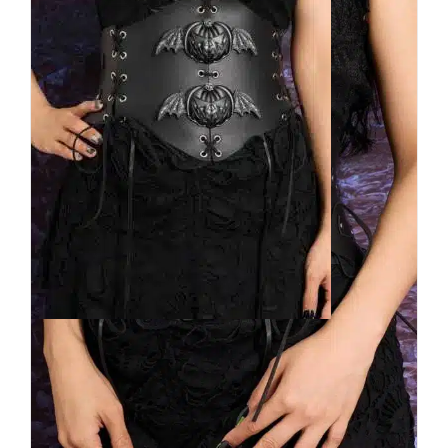
Mad Moonshine Miedergürtel
Creepy Pumpkin
24,90
€
Inkl. MwSt.