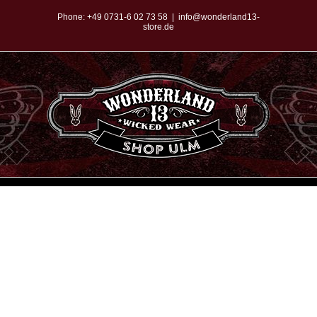
Zum
Phone:
+49 0731-6 02 73 58
|
info@wonderland13-
store.de
Inhalt
springen