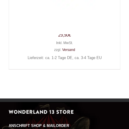
Mad Moonshine Ledergürtel
Double Killerrivets
29,90
€
Inkl. MwSt.
zzgl.
Versand
Lieferzeit: ca. 1-2 Tage DE, ca. 3-4 Tage EU
WONDERLAND 13 STORE
ANSCHRIFT SHOP & MAILORDER