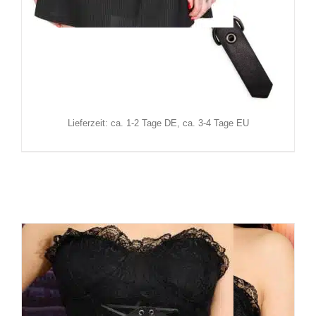
Banned Gürtel Enyo
18,90
€
Inkl. MwSt.
zzgl.
Versand
Lieferzeit: ca. 1-2 Tage DE, ca. 3-4 Tage EU