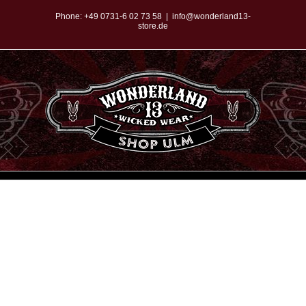
Zum
Phone:
+49 0731-6 02 73 58
|
info@wonderland13-
store.de
Inhalt
springen