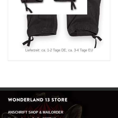
Brandit Hose Pure Vintage
59,90
€
Inkl. MwSt.
zzgl.
Versand
Lieferzeit: ca. 1-2 Tage DE, ca. 3-4 Tage EU
WONDERLAND 13 STORE
ANSCHRIFT SHOP & MAILORDER