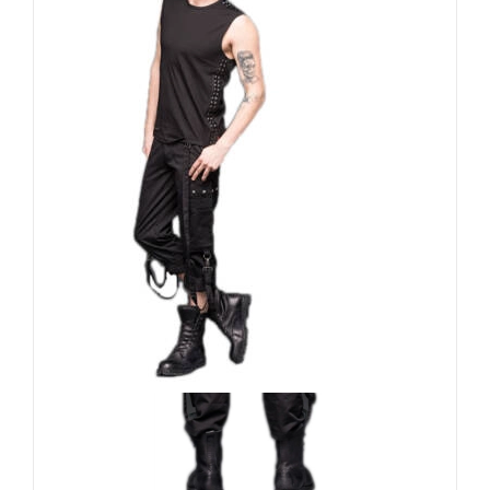
Queen of Darkness Hose
Bondage Noir
79,90
€