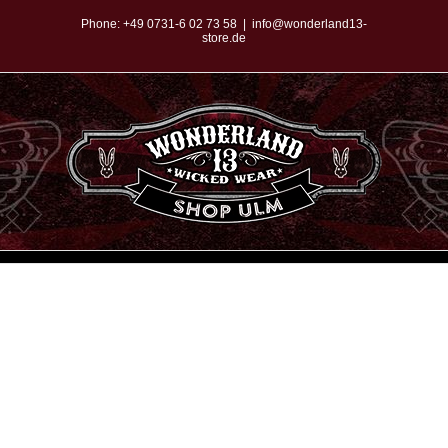
Zum
Phone:
+49 0731-6 02 73 58
|
info@wonderland13-
store.de
Inhalt
springen