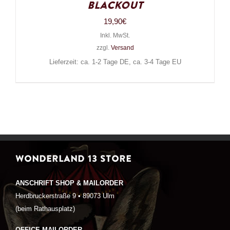
Blackout
19,90
€
Inkl. MwSt.
zzgl.
Versand
Lieferzeit: ca. 1-2 Tage DE, ca. 3-4 Tage EU
WONDERLAND 13 STORE
ANSCHRIFT SHOP & MAILORDER
Herdbruckerstraße 9 • 89073 Ulm
(beim Rathausplatz)