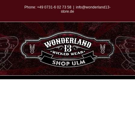
Zum
Phone:
+49 0731-6 02 73 58
|
info@wonderland13-
store.de
Inhalt
springen