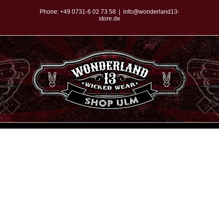
Zum
Phone:
+49 0731-6 02 73 58
|
info@wonderland13-
store.de
Inhalt
springen