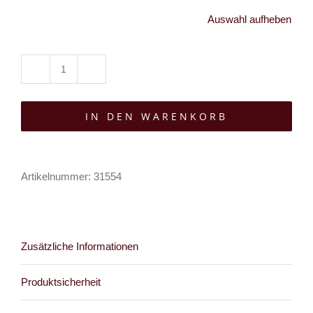
Auswahl aufheben
Moon
Attic
IN DEN WARENKORB
T-
Shirt
Tarot
Artikelnummer:
31554
Death
Menge
Zusätzliche Informationen
Produktsicherheit