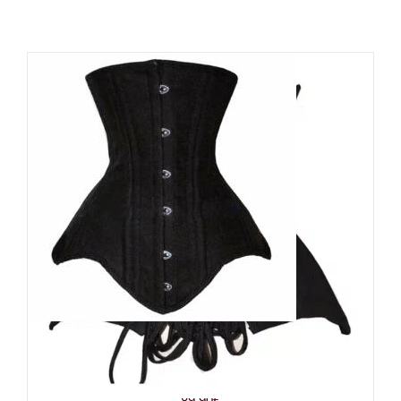
Moon Attic Unterbrustkorsett
Amelia
89,90
€