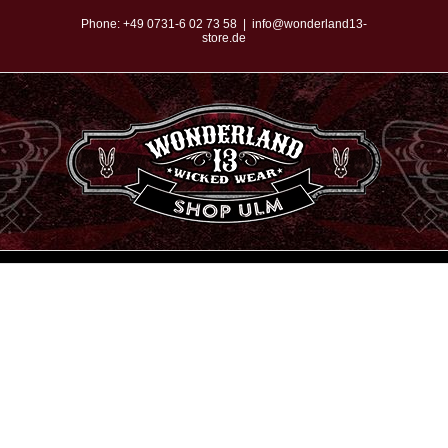
Zum
Phone:
+49 0731-6 02 73 58
|
info@wonderland13-
store.de
Inhalt
springen