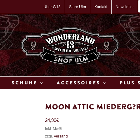
P
s
Über W13
Store Ulm
Kontakt
Newsletter
Schuhe
Accessoires
Plus 
Moon Attic Miederg?r
24,90
€
Inkl. MwSt.
zzgl.
Versand