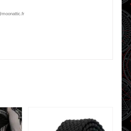
@moonattic.fr