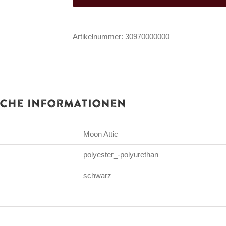
Miederg?
rtel
Artikelnummer:
30970000000
Steel
Pulse
Menge
iche Informationen
Moon Attic
polyester_-polyurethan
schwarz