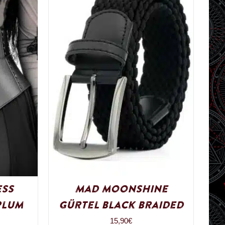
ess
Mad Moonshine
plum
Gürtel Black Braided
15,90
€