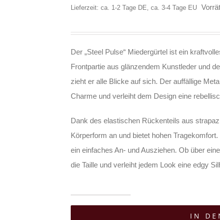
Vorrät
Lieferzeit: ca. 1-2 Tage DE, ca. 3-4 Tage EU
Der „Steel Pulse“ Miedergürtel ist ein kraftvoll
Frontpartie aus glänzendem Kunstleder und de
zieht er alle Blicke auf sich. Der auffällige Meta
Charme und verleiht dem Design eine rebellis
Dank des elastischen Rückenteils aus strapazie
Körperform an und bietet hohen Tragekomfort. 
ein einfaches An- und Ausziehen. Ob über eine
die Taille und verleiht jedem Look eine edgy Silh
Moon
IN D
Attic