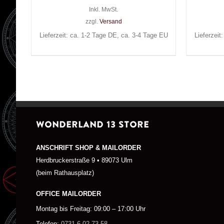
Inkl. MwSt.
zzgl.
Versand
Lieferzeit: ca. 1-2 Tage DE, ca. 3-4 Tage EU
Lieferzeit
WONDERLAND 13 STORE
ANSCHRIFT SHOP & MAILORDER
Herdbruckerstraße 9 • 89073 Ulm
(beim Rathausplatz)
OFFICE MAILORDER
Montag bis Freitag: 09:00 – 17:00 Uhr
Telefon:
0731-6 02 73 58