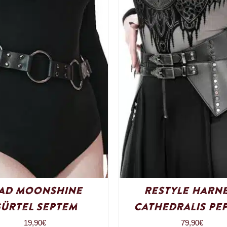
ad Moonshine
Restyle Harn
ürtel Septem
Cathedralis Pe
19,90
€
79,90
€