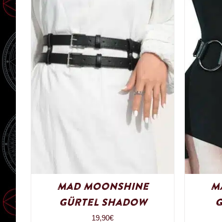
Mad Moonshine
M
Gürtel Shadow
G
19,90
€