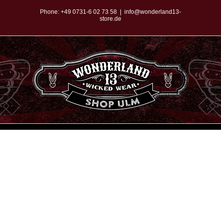
Zum
Phone:
+49 0731-6 02 73 58
|
info@wonderland13-
store.de
Inhalt
springen