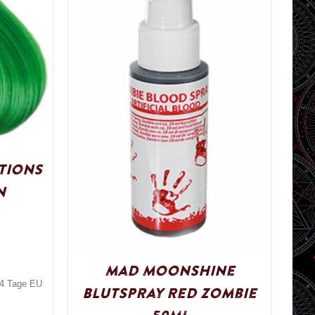
tions
n
Mad Moonshine
3-4 Tage EU
Blutspray Red Zombie