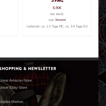
59ml
6,90
€
Inkl. MwSt.
zzgl.
Versand
Lieferzeit: ca. 1-2 Tage DE, ca. 3-4 Tage EU
Shopping & Newsletter
Unser Amazon-Store
Unser Ebay-Store
Unsere Marken