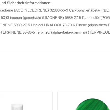
nd Sicherheitsinformationen:
tylcedrene (ACETYLCEDRENE) 32388-55-9 Caryophyllen (beta-) 
53-0Limonen (generisch) (LIMONENE) 5989-27-5 Patchouliöl (
MONENE 5989-27-5 Linalool LINALOOL 78-70-6 Pinene (alpha-/beta-P
-TERPINENE 99-86-5 Terpineol (alpha-/beta-/gamma-) (TERPINEOL