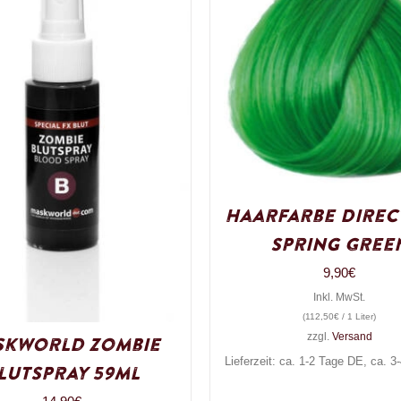
Haarfarbe Direc
Spring Gree
9,90
€
Inkl. MwSt.
(
112,50
€
/ 1 Liter)
zzgl.
Versand
skworld Zombie
Lieferzeit: ca. 1-2 Tage DE, ca. 
lutspray 59ml