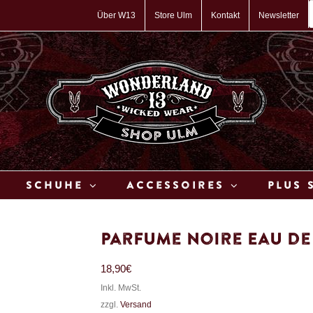
P
s
Über W13
Store Ulm
Kontakt
Newsletter
Schuhe
Accessoires
Plus 
Parfume Noire Eau de
18,90
€
Inkl. MwSt.
zzgl.
Versand