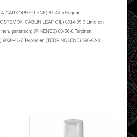
(BETA-CARYOPHYLLENE) 87-44-5 Eugenol
POGOSTEMON CABLIN LEAF OIL) 8014-09-3 Limonen
inen, generisch) (PINENES) 80-56-8 Terpinen
) 8000-41-7 Terpinolen (TERPINOLENE) 586-62-9