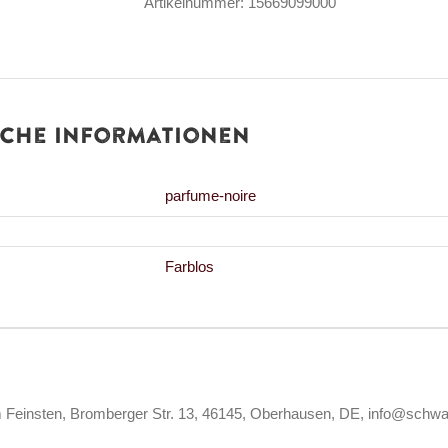
Artikelnummer:
15669099000
Chevalier
Noir
Menge
iche Informationen
parfume-noire
Farblos
Feinsten, Bromberger Str. 13, 46145, Oberhausen, DE, info@schw