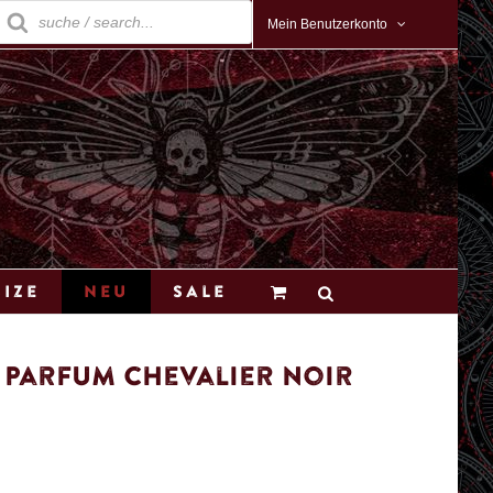
roducts
earch
Mein Benutzerkonto
Size
Neu
Sale
 Parfum Chevalier Noir