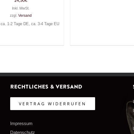
14,90
€
Inkl. MwSt.
zzgl.
Versand
: ca. 1-2 Tage DE, ca. 3-4 Tage EU
Rechtliches & Versand
VERTRAG WIDERRUFEN
Impressum
Datenschutz