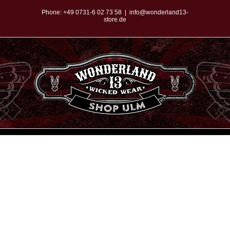
Zum
Phone:
+49 0731-6 02 73 58
|
info@wonderland13-
store.de
Inhalt
springen